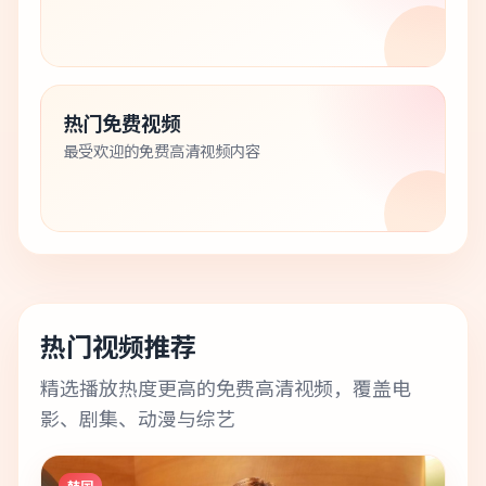
热门免费视频
最受欢迎的免费高清视频内容
热门视频推荐
精选播放热度更高的免费高清视频，覆盖电
影、剧集、动漫与综艺
韩国