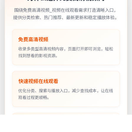
围绕免费高清视频_视频在线观看需求打造清晰入口，
提供分类检索、热门推荐、最新更新和稳定播放体验。
免费高清视频
收录多类型高清视频内容，页面打开即可浏览，轻松
找到想看的影视资源。
快速视频在线观看
优化分类、搜索与播放入口，减少查找成本，让在线
观看过程更顺畅。
每日精选推荐