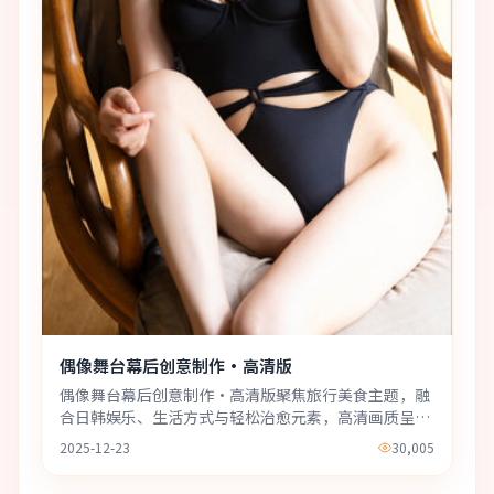
偶像舞台幕后创意制作·高清版
偶像舞台幕后创意制作·高清版聚焦旅行美食主题，融
合日韩娱乐、生活方式与轻松治愈元素，高清画质呈
现，适合随时在线观看。
2025-12-23
30,005