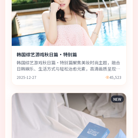
韩国综艺游戏秋日篇·特别篇
韩国综艺游戏秋日篇·特别篇聚焦美妆时尚主题，融合
日韩娱乐、生活方式与轻松治愈元素，高清画质呈现，
适合随时在线观看。
2025-12-27
45,523
NEW