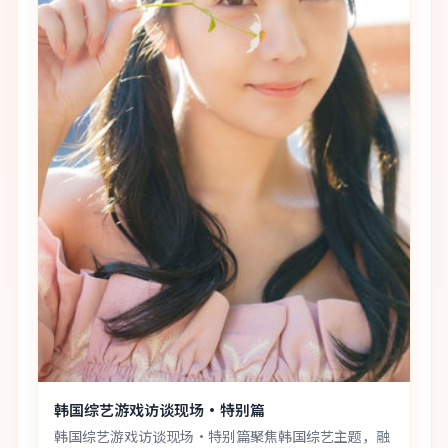
韩国综艺游戏访谈现场·特别篇
韩国综艺游戏访谈现场·特别篇聚焦韩国综艺主题，融