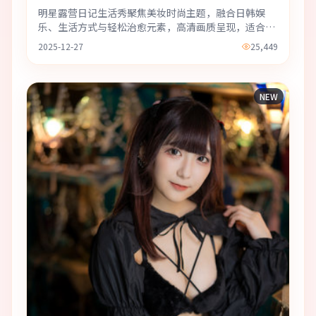
明星露营日记生活秀聚焦美妆时尚主题，融合日韩娱
乐、生活方式与轻松治愈元素，高清画质呈现，适合随
时在线观看。
2025-12-27
25,449
NEW