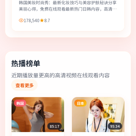
韩国美妆时尚秀：最新化妆技巧与美容护肤秘诀分享
美丽心得，免费在线观看最新热门日韩内容，高清画
质，流畅播放，适合喜欢美妆时尚的观众收藏观看。
178,540
8.7
热播榜单
近期播放量更高的高清视频在线观看内容
查看更多
韩国
日本
85:17
95:34