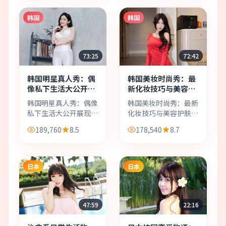
畅播放，适合喜欢韩国
畅播放，适合喜欢韩国
综艺的观众收藏观看。
综艺的观众收藏观看。
韩国
韩国
73:25
72:42
韩国明星真人秀：偶
韩国美妆时尚秀：最
像私下生活大公开展
新化妆技巧与美容护
现最真实的明星日常
肤秘诀分享美丽心得
韩国明星真人秀：偶像
韩国美妆时尚秀：最新
私下生活大公开展现最
化妆技巧与美容护肤秘
真实的明星日常，免费
诀分享美丽心得，免费
189,760
8.5
178,540
8.7
在线观看最新热门日韩
在线观看最新热门日韩
内容，高清画质，流畅
内容，高清画质，流畅
播放，适合喜欢明星真
播放，适合喜欢美妆时
人秀的观众收藏观看。
尚的观众收藏观看。
日本
日本
47:59
22:16